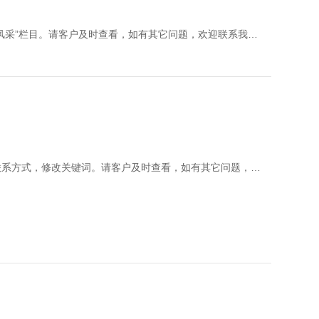
我司已根据客户要求，已完成维护内容：添加一条新闻至“企业风采”栏目。请客户及时查看，如有其它问题，欢迎联系我们，技术会及时为您安排处理
我司已根据客户要求，已完成维护内容：添加若干产品，增加联系方式，修改关键词。请客户及时查看，如有其它问题，欢迎联系我们，技术会及时为您安排处理