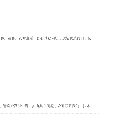
我司已根据客户要求，已完成维护内容：修改手机号码和公司名称。请客户及时查看，如有其它问题，欢迎联系我们，技术会及时为您安排处理
我司已根据客户要求，已完成维护内容：新增新闻“春季踏青游”。请客户及时查看，如有其它问题，欢迎联系我们，技术会及时为您安排处理