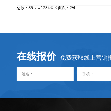
总数：35
1
2
3
4
页次：2/4
在线报价
免费获取线上营销