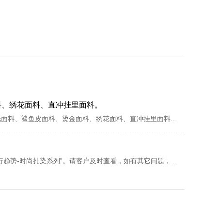
料、绣花面料、直冲挂里面料。
我司已根据客户要求，已完成维护内容：新增产品分类：离心纸面料、鲨鱼皮面料、烫金面料、绣花面料、直冲挂里面料。请客户及时查看，如有其它问题，欢迎联系我们，技术会及时为您安排处理
我司已根据客户要求，已完成维护内容：添加行业新闻“面料流行趋势-时尚扎染系列”。请客户及时查看，如有其它问题，欢迎联系我们，技术会及时为您安排处理