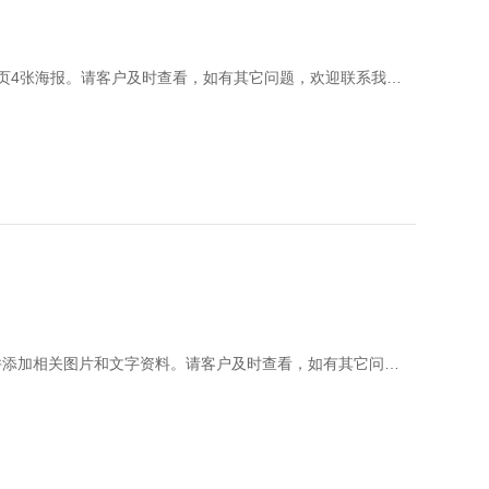
我司已根据客户要求，已完成维护内容：修改首页4张海报和内页4张海报。请客户及时查看，如有其它问题，欢迎联系我们，技术会及时为您安排处理
我司已根据客户要求，已完成维护内容：增加海外求学栏目，并添加相关图片和文字资料。请客户及时查看，如有其它问题，欢迎联系我们，技术会及时为您安排处理